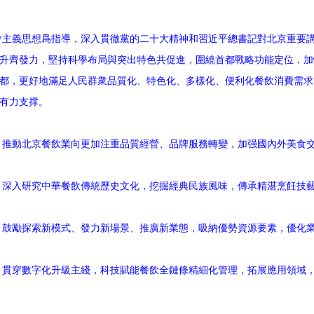
義思想爲指導，深入貫徹黨的二十大精神和習近平總書記對北京重要講
升齊發力，堅持科學布局與突出特色共促進，圍繞首都戰略功能定位，加
都，更好地滿足人民群衆品質化、特色化、多樣化、便利化餐飲消費需求
有力支撑。
動北京餐飲業向更加注重品質經營、品牌服務轉變，加强國內外美食交
入研究中華餐飲傳統歷史文化，挖掘經典民族風味，傳承精湛烹飪技藝
勵探索新模式、發力新場景、推廣新業態，吸納優勢資源要素，優化業
穿數字化升級主綫，科技賦能餐飲全鏈條精細化管理，拓展應用領域，