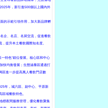
25年，新引進500個以上國內外
面的示範引領作用，加大新品牌孵
。
名企、名店、名厨交流，促進餐飲
流，提升本土餐飲國際知名度。
一特色”錯位發展。核心區和中心
加快均衡發展；生態涵養區通過打
興區進一步提高萬人餐飲門店數
25年，城六區、副中心、平原新
高區域餐飲特色。
地標夜間服務管理，優化餐飲聚集