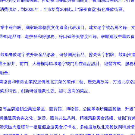
好公共交通服務保障。推動夜間餐飲與夜間觀光、夜間演出等結合，打造
費供給，到2025年，全市培育30條以上“深夜食堂”特色餐飲街區。
業申報市級、國家級非物質文化遺産代表項目。建立老字號名厨名錄，支
帶動老品牌、老技藝和好服務、好口碑等美譽度回歸。鼓勵建設中華飲食
。
鼓勵餐飲老字號升級産品形象、研發國潮新品、擦亮金字招牌。鼓勵推進
引導王府井、前門、大栅欄等區域老字號門店在産品設計、經營方式、服務
融合。
業協會和餐飲企業挖掘傳統北京菜的製作工藝、歷史典故等，打造北京名
菜系特色，創新研發適衆性强、認可度高的菜品。
導品牌連鎖企業進景區、體育館、博物館、公園等場所開設餐廳，升級“
統籌推進美食與文化、旅游、體育共生共興。精准策劃美食路綫、發掘“寶藏
游景區周邊培育一批度假旅游美食打卡地，多維度展現北京餐飲獨特風情