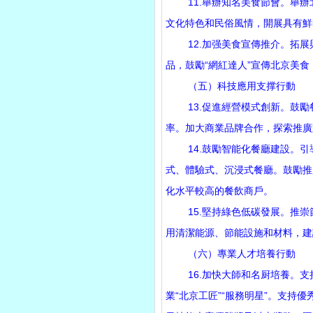
11.舉辦知名美食節會。舉辦
文化特色和民俗風情，開展具有鮮
12.加强美食宣傳推介。拓展
品，鼓勵“網紅達人”宣傳北京美食
（五）科技應用支撑行動
13.促進經營模式創新。鼓勵
率。加大商業品牌合作，探索推廣
14.鼓勵智能化餐廳建設。引
式、體驗式、沉浸式餐廳。鼓勵推
化水平較高的餐飲商戶。
15.堅持綠色低碳發展。推崇節
用清潔能源、節能設施和材料，建
（六）專業人才培養行動
16.加快大師和名厨培養。支
業“北京工匠”“服務明星”。支持