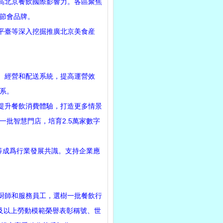
高北京餐飲國際影響力。各區聚焦
節會品牌。
平臺等深入挖掘推廣北京美食産
、經營和配送系統，提高運營效
系。
提升餐飲消費體驗，打造更多情景
批智慧門店，培育2.5萬家數字
等成爲行業發展共識。支持企業應
厨師和服務員工，選樹一批餐飲行
部級及以上勞動模範榮譽表彰稱號、世