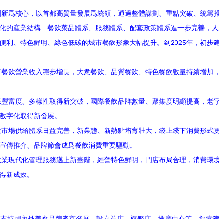
爲核心，以首都高質量發展爲統領，通過整體謀劃、重點突破、統籌推
化的産業結構，餐飲菜品體系、服務體系、配套政策體系進一步完善，人
便利、特色鮮明、綠色低碳的城市餐飲形象大幅提升。到2025年，初步
飲營業收入穩步增長，大衆餐飲、品質餐飲、特色餐飲數量持續增加，
富度、多樣性取得新突破，國際餐飲品牌數量、聚集度明顯提高，老字
數字化取得新發展。
場供給體系日益完善，新業態、新熱點培育壯大，綫上綫下消費形式更
宣傳推介、品牌節會成爲餐飲消費重要驅動。
現代化管理服務邁上新臺階，經營特色鮮明，門店布局合理，消費環境
得新成效。
支持國內外美食品牌來京發展，設立首店、旗艦店、推廣中心等。探索建