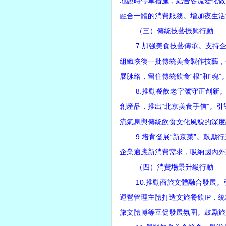
地臨時停車措施，結合客流變化做
融合一體的消費服務。增加夜生活消
（三）傳統技藝振興行動
7.加强美食技藝傳承。支持企
組織恢復一批傳統美食製作技藝，
展脉絡，留住傳統飲食“根”和“魂”
8.推動餐飲老字號守正創新。
創産品，推出“北京美食手信”。
流氣息與傳統飲食文化風貌的深度
9.培育發展“新京菜”。鼓勵行
企業適應新消費需求，吸納國內外
（四）消費場景升級行動
10.推動商旅文體融合發展。引
運營管理主體打造文旅餐飲IP，
旅文體博等互促發展氛圍。鼓勵旅