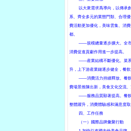
以大衆需求爲導向，以傳承創新
系、齊全多元的業態門類、合理優
費活動更加優化，美味雲集、消費
都。
——規模總量逐步擴大。全市餐
消費促進貢獻作用進一步提高。
——産業結構不斷優化。菜系豐
升，上下游産業鏈逐步健全，餐飲
——消費活力持續釋放。餐飲市
費場景推陳出新，美食文化交流、
——服務品質顯著提高。餐飲業
整體躍升，消費體驗感和滿意度取
四、工作任務
（一）國際品牌彙聚行動
1.加快引進國內外美食品牌。