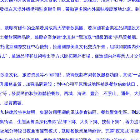
發揮在京境外機構和駐京辦作用，帶動更多國內外風味餐廳落地北京。到20
。鼓勵有條件的企業發展成爲大型餐飲集團。發揮國有企業在品牌建設方
餐飲國際品牌。鼓勵企業創建“米其林”“黑珍珠”“鑽級酒家”等品質餐廳
托北京國際交往中心優勢，搭建國際美食文化交流平臺，組織開展國內外
出去”，通過品牌和技術輸出等方式開拓海外市場，促進國內外專業人才交
食文化、旅游資源等不同特點，統籌規劃布局餐飲服務功能，實現“一區
升服務品質，加强品牌建設；副中心和平原新城地區補足餐飲供給缺口，
品”等，發展民俗和旅游體驗餐飲。西城、海澱、豐台、石景山、通州、大
、提質擴容。
快建設特色鮮明、集聚效應明顯的風味美食街區、餐飲聚集街區。到20
集街區；生態涵養區深化餐飲“品牌下鄉、大厨下鄉、技藝下鄉”，著力提
域分時段日夜兼市運營模式，鼓勵餐飲業延時經營。完善“夜京城”消費