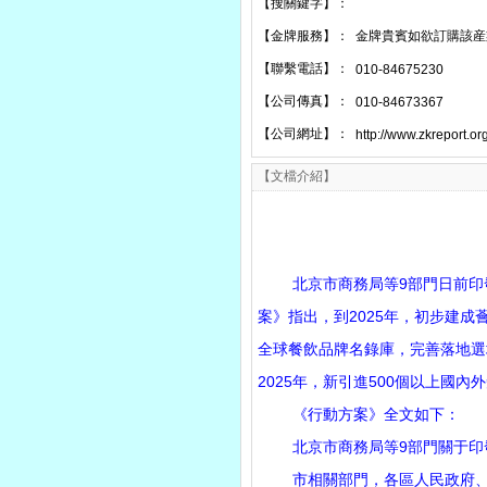
【搜關鍵字】：
【金牌服務】：
金牌貴賓如欲訂購該産
【聯繫電話】：
010-84675230
【公司傳真】：
010-84673367
【公司網址】：
http://www.zkreport.or
【文檔介紹】
北京市商務局等9部門日前印發
案》指出，到2025年，初步建
全球餐飲品牌名錄庫，完善落地選
2025年，新引進500個以上國內
《行動方案》全文如下：
北京市商務局等9部門關于印發
市相關部門，各區人民政府、