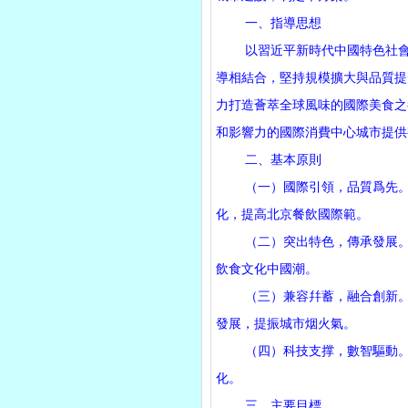
一、指導思想
以習近平新時代中國特色社會主
導相結合，堅持規模擴大與品質提
力打造薈萃全球風味的國際美食之
和影響力的國際消費中心城市提供
二、基本原則
（一）國際引領，品質爲先。推
化，提高北京餐飲國際範。
（二）突出特色，傳承發展。深
飲食文化中國潮。
（三）兼容幷蓄，融合創新。鼓
發展，提振城市烟火氣。
（四）科技支撑，數智驅動。貫
化。
三、主要目標