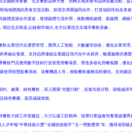
北京國際美食薈、北京餐飲品牌大會、玩轉京城美食等品牌節慶活動，提
明地域標識的美食交流活動。加强京津冀協同合作，打造地區性知名美食
與媒體資源合作渠道，發揮媒體引流作用，推動傳統媒體、新媒體、網絡
，尋訪北京味道,記錄都市烟火,全方位展現北京城市餐飲形象。
餐飲企業現代化運營管理，應用人工智能、大數據等技術，優化企業管理
跨界融合發展。支持品牌連鎖企業建設現代化中央厨房，暢通服務供應體
導餐飲門店應用數字技術打造智慧用餐場景、營造多樣化用餐氛圍，優化
廣使用智慧點餐系統、送餐機器人等，推動餐飲服務流程優化。支持建設一
約、健康、綠色餐飲，深入開展“光盤行動”，促進垃圾分類、節能减排
設綠色餐廳，提高减碳效能。
持餐飲大師工作室建設，大力弘揚工匠精神。指導行業協會培養選拔優秀
優秀人才申報“中華技能大獎”“全國技術能手”“五一勞動獎章”等。獲得省