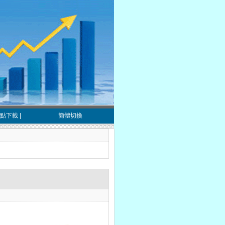
點下載
|
簡體切換