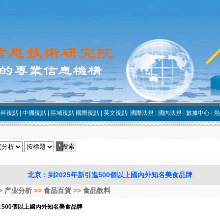
中科視點
|
中國視點
|
區域視點
國際視點
|
英文視點
|
國際法規
|
國內法規
|
數據中心
|
熱
北京：到2025年新引進500個以上國內外知名美食品牌
>
产业分析
>>
食品百貨
>>
食品飲料
進500個以上國內外知名美食品牌