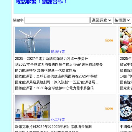
電話聯繫！謝謝合作！
關鍵字
more
能源行業
2025—2027年電力系統調節能力將進一步提升
202
到2027年全球電力消費將以每年接近4%的速率持續增長
國家中
助力能源轉型 加快構建新一代煤電體系
國務院
國際能源署：全球石油供應過剩局面將在2026年持續
14部
國家能源局發展規劃司：深入謀劃“十五五”能源發展 ..
國務院
國際能源署：2030年全球數據中心電力需求將翻倍
國家衛
more
化工行業
歐佩克維持对2024年和2025年石油需求增長預測
中國機