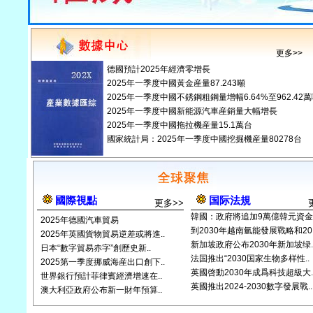
更多>>
德國預計2025年經濟零增長
2025年一季度中國黃金産量87.243噸
2025年一季度中國不銹鋼粗鋼量增幅6.64%至962.42
2025年一季度中國新能源汽車産銷量大幅增長
2025年一季度中國拖拉機産量15.1萬台
國家統計局：2025年一季度中國挖掘機産量80278台
國際視點
国际法規
更多>>
韓國：政府將追加9萬億韓元資金.
2025年德國汽車貿易
到2030年越南氫能發展戰略和20.
2025年英國貨物貿易逆差或將進..
新加坡政府公布2030年新加坡绿.
日本“數字貿易赤字”創歷史新..
法国推出“2030国家生物多样性..
2025第一季度挪威海産出口創下..
英國啓動2030年成爲科技超級大.
世界銀行預計菲律賓經濟增速在..
英國推出2024-2030數字發展戰..
澳大利亞政府公布新一財年預算..