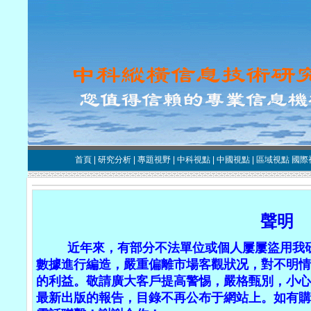
首頁
|
研究分析
|
專題視野
|
中科視點
|
中國視點
|
區域視點
國際
聲明
近年來，有部分不法單位或個人屢屢盜用我研
數據進行編造，嚴重偏離市場客觀狀况，對不明情
的利益。敬請廣大客戶提高警惕，嚴格甄別，小心
最新出版的報告，目錄不再公布于網站上。如有購