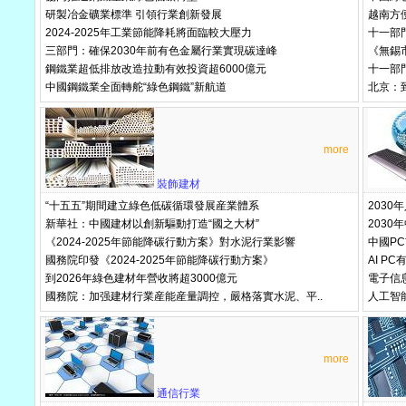
研製冶金礦業標準 引領行業創新發展
越南方
2024-2025年工業節能降耗將面臨較大壓力
十一部門
三部門：確保2030年前有色金屬行業實現碳達峰
《無錫市
鋼鐵業超低排放改造拉動有效投資超6000億元
十一部門
中國鋼鐵業全面轉舵“綠色鋼鐵”新航道
北京：
more
裝飾建材
“十五五”期間建立綠色低碳循環發展産業體系
2030
新華社：中國建材以創新驅動打造“國之大材”
203
《2024-2025年節能降碳行動方案》對水泥行業影響
中國P
國務院印發《2024-2025年節能降碳行動方案》
AI P
到2026年綠色建材年營收將超3000億元
電子信息
國務院：加强建材行業産能産量調控，嚴格落實水泥、平..
人工智
more
通信行業