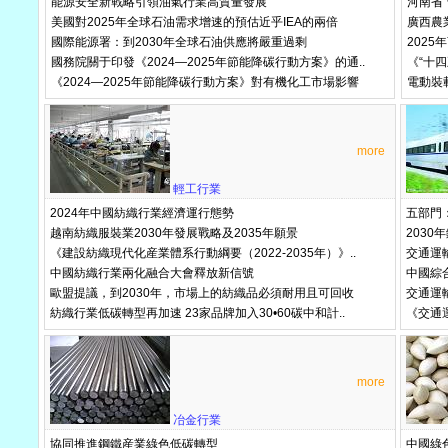
能源安全新戰略引領油氣行業高質量發展
河南省
美國對2025年全球石油需求增速的預估近乎IEA的兩倍
廣西農
國際能源署：到2030年全球石油供應將嚴重過剩
202
國務院關于印發《2024—2025年節能降碳行動方案》的通..
《“十四
《2024—2025年節能降碳行動方案》對有機化工市場影響
電動裝
more
輕工行業
2024年中國紡織行業經濟運行態勢
五部門
越南紡織服裝業2030年發展戰略及2035年願景
2030
《建設紡織現代化産業體系行動綱要（2022-2035年）》..
交通運
中國紡織行業兩化融合大會釋放新信號
中國綜
歐盟提議，到2030年，市場上的紡織品必須耐用且可回收
交通運輸
紡織行業低碳轉型再加速 23家品牌加入30•60碳中和計..
《交通
more
冶金行業
協同推進鋼鐵産業綠色低碳轉型
中國綠