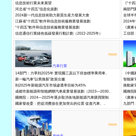
信息技術行業未來展望
《“十
河北省“十四五”信息化規劃
兩部門
2024新一代信息技術助力新質生産力發展大會
全球半
江蘇省“十四五”軟件和信息技術服務業發展規劃
202
“十四五”軟件和信息技術服務業發展規劃
《廣東
信息通信行業綠色低碳發展行動計劃（2022-2025年）
工信部
more
汽車行業
14部門：力爭到2025年 實現國三及以下排放標準乘用車..
《中國
新一輪汽車“以舊換新”政策出爐
智能家
到2025年新能源汽车市场渗透率目标为45%
推動家
成都市新能源和智能網聯汽車産業發展規劃（2023—2030..
國務院
國務院：2024—2025年逐步取消各地新能源汽車購買限制
《廣東
國家發改委：把促消費放在更加突出的位置 促進汽車、..
九部門：
more