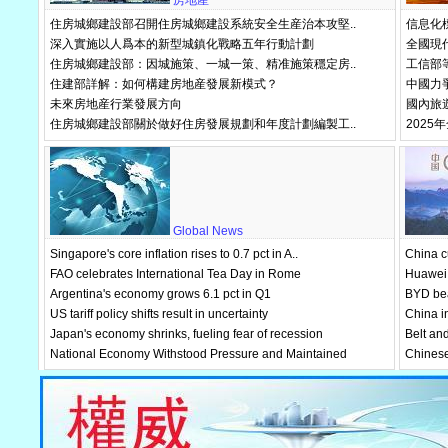
房地産
住房城鄉建設部召開住房城鄉建設系統安全生産治本攻堅..
信息化標
深入實施以人爲本的新型城鎮化戰略五年行動計劃
全國現代
住房城鄉建設部：因城施策、一城一策、精准施策穩定房..
工信部
住建部詳解：如何構建房地産發展新模式？
中國力
未來房地産行業發展方向
國內旅遊
住房城鄉建設部關於做好住房發展規劃和年度計劃編製工..
2025
Global News
Singapore's core inflation rises to 0.7 pct in A..
China c
FAO celebrates International Tea Day in Rome
Huawei 
Argentina's economy grows 6.1 pct in Q1
BYD bea
US tariff policy shifts result in uncertainty
China in
Japan's economy shrinks, fueling fear of recession
Belt and
National Economy Withstood Pressure and Maintained
Chinese