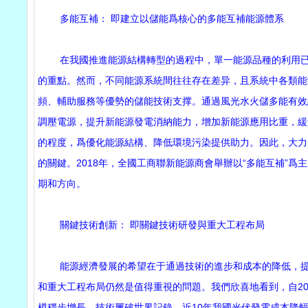
多能互補： 即建立以儲能爲核心的多能互補能源體系
在我國推進能源結構轉型的過程中，單一能源品種的利用已受
的重點。然而，不同能源系統間往往存在差异，且系統中各類能
頻、輔助服務等優勢的儲能技術支撑。通過風光水火儲多能有效
調壓電源，提升新能源發電消納能力，增加新能源應用比重，緩
的程度，爲優化能源結構、降低環境污染提供助力。因此，大力
的關鍵。2018年，全國工商聯新能源商會舉辦以“多能互補”
期和方向。
關鍵技術創新： 即關鍵技術研發與重大工程布局
能源經濟發展的希望在于通過技術的進步和成本的降低，提供
和重大工程布局仍然是值得重視的問題。我們欣喜地看到，自2
模穩步增長，技術屢破世界記錄，近10年我國光伏發電成本降幅