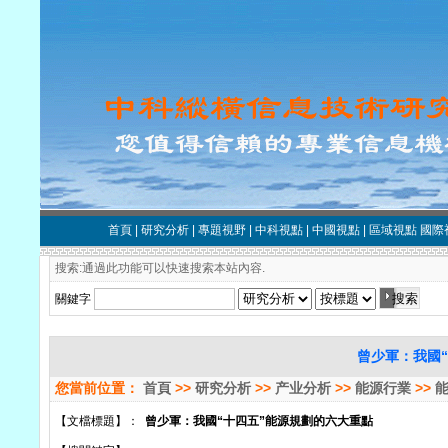
首頁
|
研究分析
|
專題視野
|
中科視點
|
中國視點
|
區域視點
國際
搜索:通過此功能可以快速搜索本站內容.
關鍵字
曾少軍：我國
您當前位置：
首頁
>>
研究分析
>>
产业分析
>>
能源行業
>>
【文檔標題】：
曾少軍：我國“十四五”能源規劃的六大重點