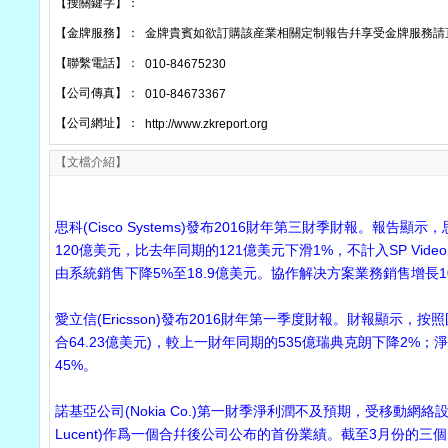
【搜關鍵字】：
【金牌服務】：
金牌貴賓如欲訂購該産業相關定制報告幷享受金牌服務請
【聯繫電話】：
010-84675230
【公司傳真】：
010-84673367
【公司網址】：
http://www.zkreport.org
【文檔介紹】
思科(Cisco Systems)發布2016財年第三財季財報。報
120億美元，比去年同期的121億美元下滑1%，不計入SP Vid
由系統銷售下降5%至18.9億美元。協作解决方案業務銷售增長10
愛立信(Ericsson)發布2016財年第一季度財報。財報顯示，
合64.23億美元)，較上一財年同期的535億瑞典克朗下降2%；
45%。
諾基亞公司(Nokia Co.)第一財季淨利潤不及預期，受移動網絡
Lucent)作爲一個合幷後公司公布的首份業績。截至3月份的