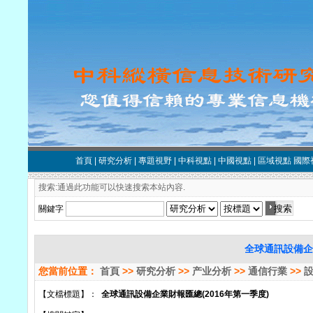
首頁
|
研究分析
|
專題視野
|
中科視點
|
中國視點
|
區域視點
國際
搜索:通過此功能可以快速搜索本站內容.
關鍵字
全球通訊設備企業
您當前位置：
首頁
>>
研究分析
>>
产业分析
>>
通信行業
>>
【文檔標題】：
全球通訊設備企業財報匯總(2016年第一季度)