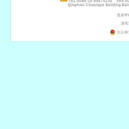
TEL:0086-10-84675230 FAX:
Qingnian Chuangye Building,Bais
北京中
京IC
京公网安