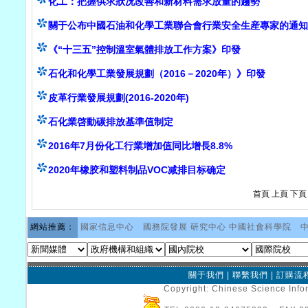
化工：把握供求狀况改善和新材料需求放量的趨勢
關于公布中國石油和化學工業聯合會行業安全生産專家的通知
《“十三五”控制溫室氣體排放工作方案》印發
石化和化學工業發展規劃（2016－2020年）》印發
皮革行業發展規劃(2016-2020年)
石化業啓動碳排放基準值制定
2016年7月份化工行業增加值同比增長8.8%
2020年橡胶和塑料制品VOC减排目标确定
首頁
上頁
下頁
網站推薦：
國家信息中心
國務院發展 研究中心
中國社會科學院
關于我們
|
聯繫我們
|
訂購流
Copyright: Chinese Science Infor