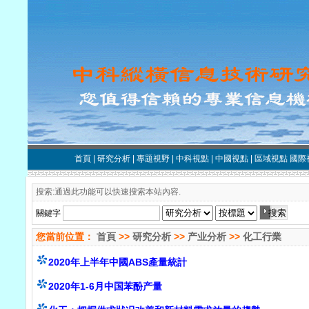
首頁
|
研究分析
|
專題視野
|
中科視點
|
中國視點
|
區域視點
國際
搜索:通過此功能可以快速搜索本站內容.
關鍵字
您當前位置：
首頁
>>
研究分析
>>
产业分析
>>
化工行業
2020年上半年中國ABS產量統計
2020年1-6月中国苯酚产量